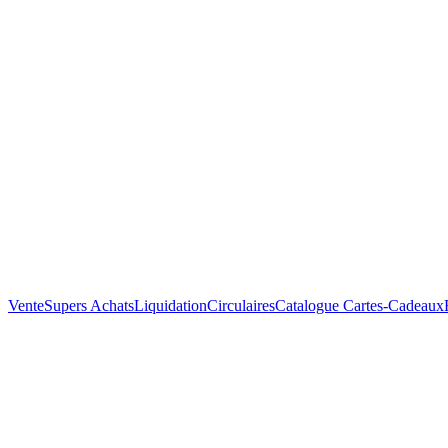
Vente
Supers Achats
Liquidation
Circulaires
Catalogue
Cartes-Cadeaux