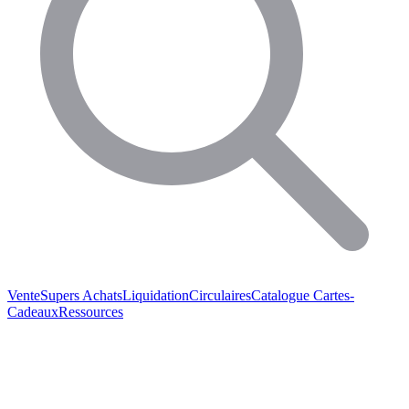
Vente
Supers Achats
Liquidation
Circulaires
Catalogue
Cartes-
Cadeaux
Ressources