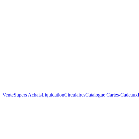
Vente
Supers Achats
Liquidation
Circulaires
Catalogue
Cartes-Cadeaux