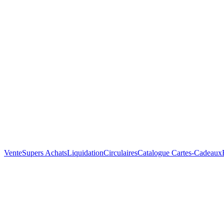
Vente
Supers Achats
Liquidation
Circulaires
Catalogue
Cartes-Cadeaux