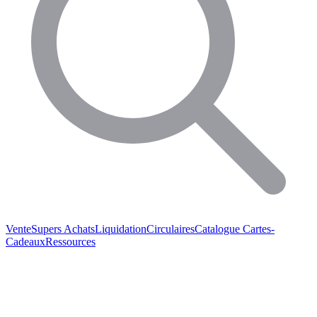
Vente
Supers Achats
Liquidation
Circulaires
Catalogue
Cartes-
Cadeaux
Ressources