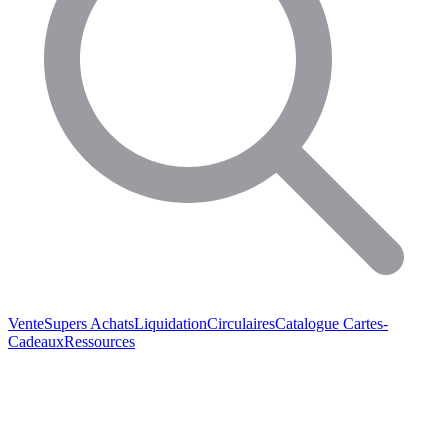
Vente
Supers Achats
Liquidation
Circulaires
Catalogue
Cartes-
Cadeaux
Ressources