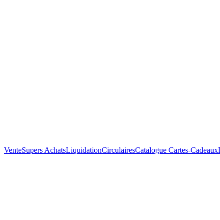
Vente
Supers Achats
Liquidation
Circulaires
Catalogue
Cartes-Cadeaux