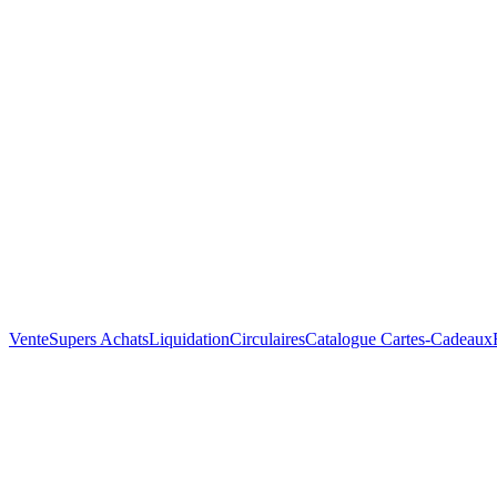
Vente
Supers Achats
Liquidation
Circulaires
Catalogue
Cartes-Cadeaux