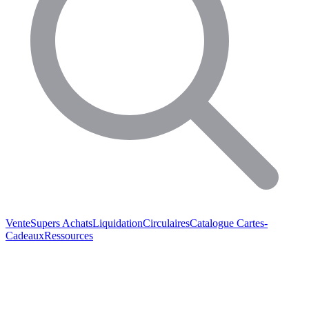
Vente
Supers Achats
Liquidation
Circulaires
Catalogue
Cartes-
Cadeaux
Ressources