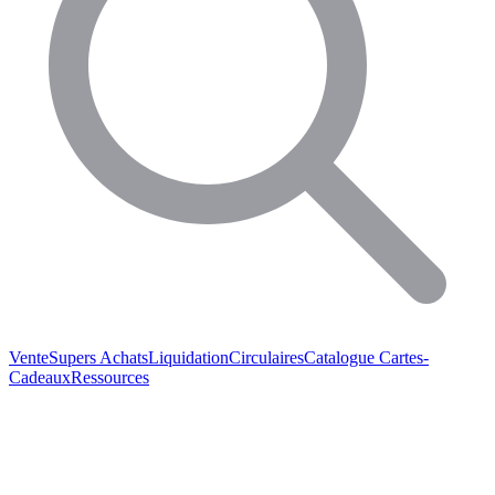
Vente
Supers Achats
Liquidation
Circulaires
Catalogue
Cartes-
Cadeaux
Ressources