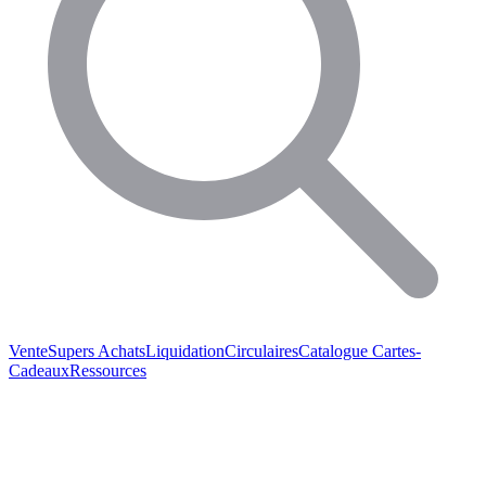
Vente
Supers Achats
Liquidation
Circulaires
Catalogue
Cartes-
Cadeaux
Ressources