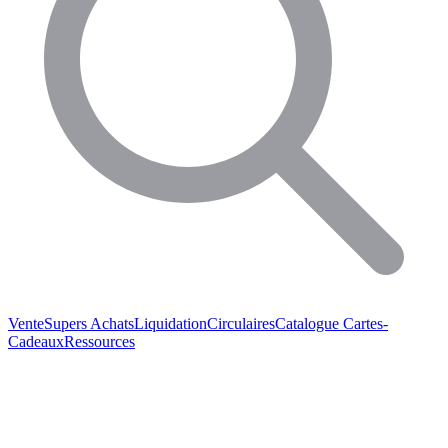
Vente
Supers Achats
Liquidation
Circulaires
Catalogue
Cartes-
Cadeaux
Ressources