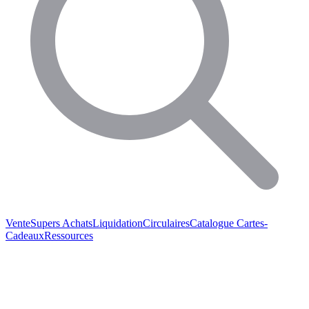
Vente
Supers Achats
Liquidation
Circulaires
Catalogue
Cartes-
Cadeaux
Ressources