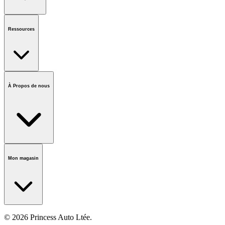
État de la commande
QFP
Cartes-Cadeaux
Demande de comptes
d'entreprises
Ressources
Avis et rappels
Marques
Informations sur le
recyclage
Accessibilité
Forumlaire des vendeurs
Centre d'appels
À Propos de nous
national
Notre histoire
Carrières
Fondation
Salle médiatique
Politiques
Mon magasin
© 2026 Princess Auto Ltée.