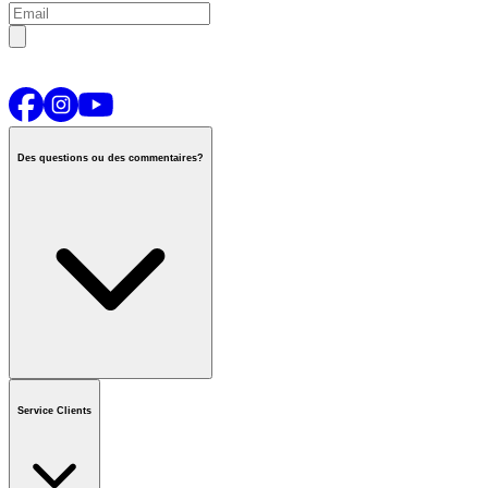
Des questions ou des commentaires?
Contactez-nous
ou appeler
1-800-665-8685
Service Clients
Horaires du centre d'appels national
De Lun.-Ven.
:
6h00 à 21h00
HC
Samedi et Dimanche
:
8h00 à 17h30 HC