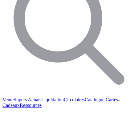
Vente
Supers Achats
Liquidation
Circulaires
Catalogue
Cartes-
Cadeaux
Ressources