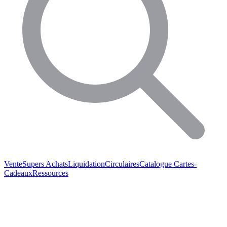
Vente
Supers Achats
Liquidation
Circulaires
Catalogue
Cartes-
Cadeaux
Ressources