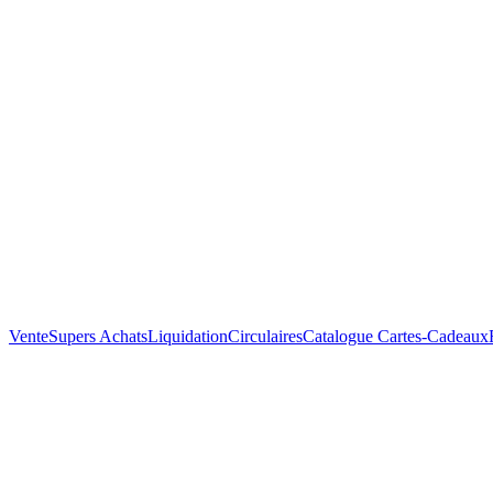
Vente
Supers Achats
Liquidation
Circulaires
Catalogue
Cartes-Cadeaux