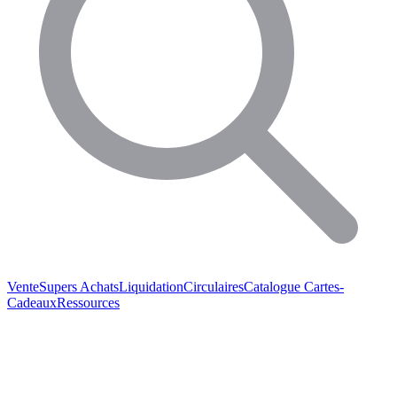
Vente
Supers Achats
Liquidation
Circulaires
Catalogue
Cartes-
Cadeaux
Ressources