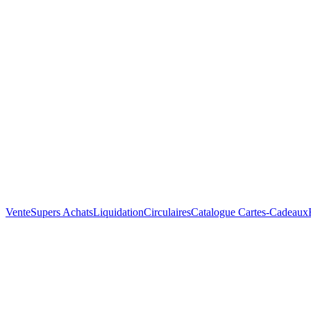
Vente
Supers Achats
Liquidation
Circulaires
Catalogue
Cartes-Cadeaux