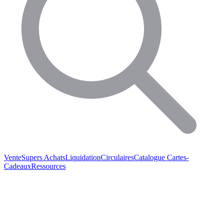
Vente
Supers Achats
Liquidation
Circulaires
Catalogue
Cartes-
Cadeaux
Ressources