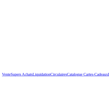
Vente
Supers Achats
Liquidation
Circulaires
Catalogue
Cartes-Cadeaux