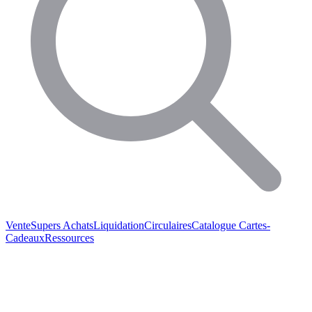
Vente
Supers Achats
Liquidation
Circulaires
Catalogue
Cartes-
Cadeaux
Ressources