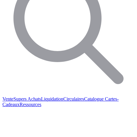
Vente
Supers Achats
Liquidation
Circulaires
Catalogue
Cartes-
Cadeaux
Ressources