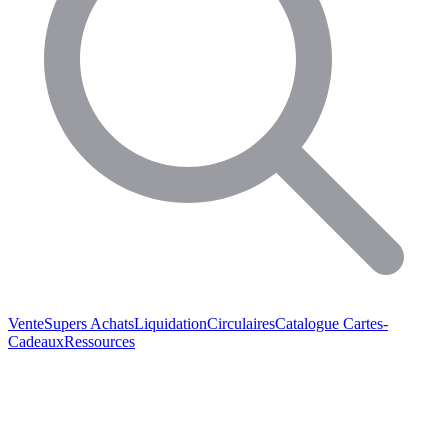
Vente
Supers Achats
Liquidation
Circulaires
Catalogue
Cartes-
Cadeaux
Ressources