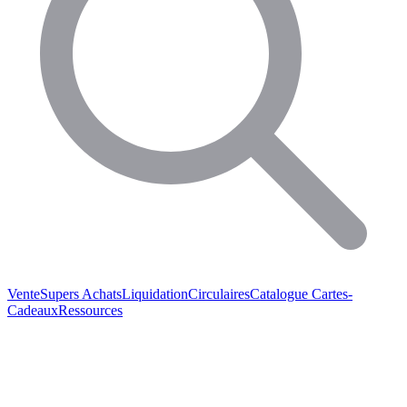
Vente
Supers Achats
Liquidation
Circulaires
Catalogue
Cartes-
Cadeaux
Ressources