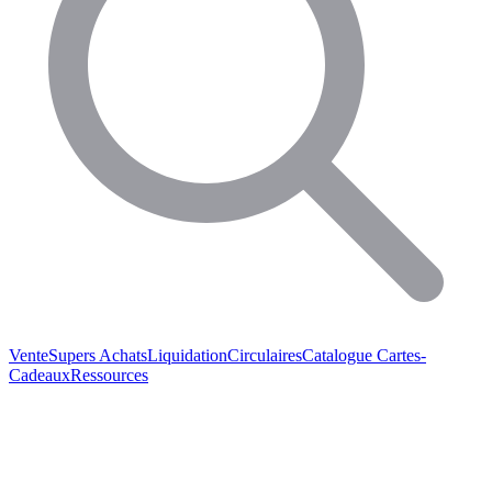
Vente
Supers Achats
Liquidation
Circulaires
Catalogue
Cartes-
Cadeaux
Ressources