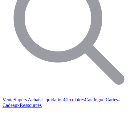
Vente
Supers Achats
Liquidation
Circulaires
Catalogue
Cartes-
Cadeaux
Ressources