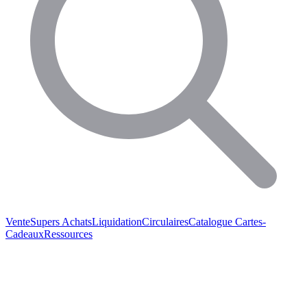
Vente
Supers Achats
Liquidation
Circulaires
Catalogue
Cartes-
Cadeaux
Ressources