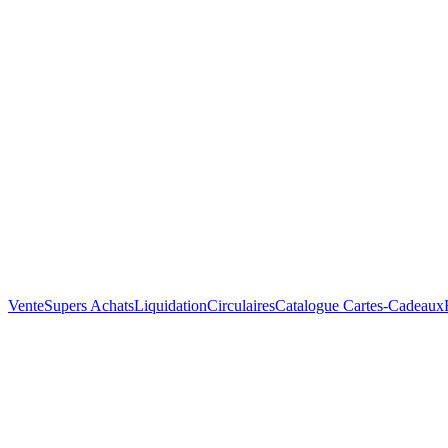
Vente
Supers Achats
Liquidation
Circulaires
Catalogue
Cartes-Cadeaux