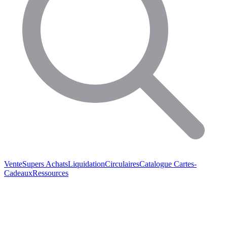
Vente
Supers Achats
Liquidation
Circulaires
Catalogue
Cartes-
Cadeaux
Ressources