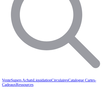
Vente
Supers Achats
Liquidation
Circulaires
Catalogue
Cartes-
Cadeaux
Ressources