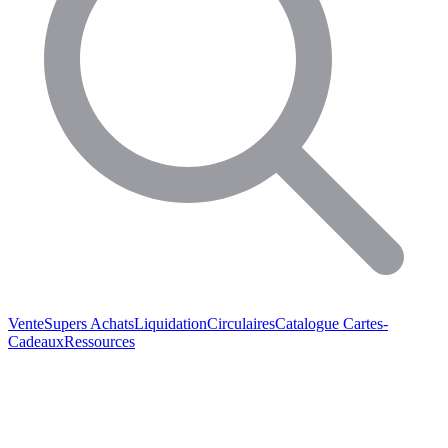
Vente
Supers Achats
Liquidation
Circulaires
Catalogue
Cartes-
Cadeaux
Ressources