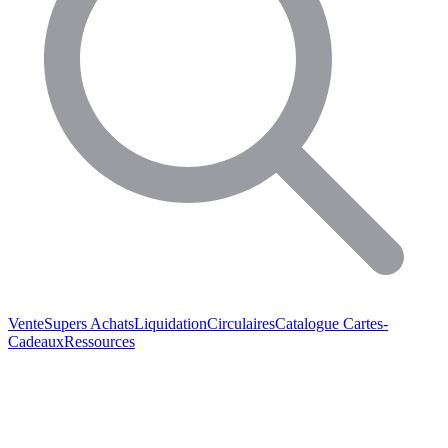
Vente
Supers Achats
Liquidation
Circulaires
Catalogue
Cartes-
Cadeaux
Ressources