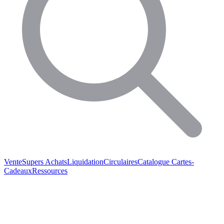
Vente
Supers Achats
Liquidation
Circulaires
Catalogue
Cartes-
Cadeaux
Ressources