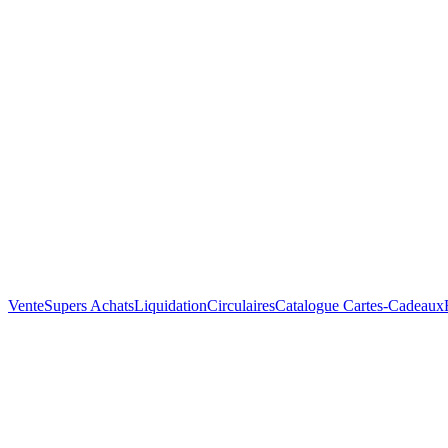
Vente
Supers Achats
Liquidation
Circulaires
Catalogue
Cartes-Cadeaux