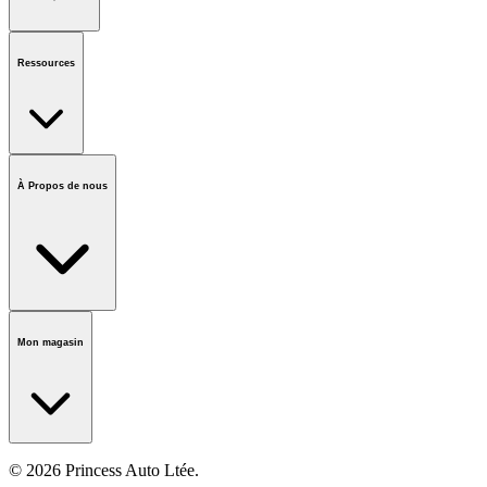
État de la commande
QFP
Cartes-Cadeaux
Demande de comptes
d'entreprises
Ressources
Avis et rappels
Marques
Informations sur le
recyclage
Accessibilité
Forumlaire des vendeurs
Centre d'appels
À Propos de nous
national
Notre histoire
Carrières
Fondation
Salle médiatique
Politiques
Mon magasin
© 2026 Princess Auto Ltée.