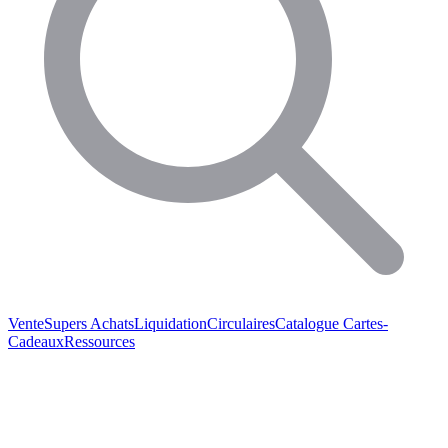
Vente
Supers Achats
Liquidation
Circulaires
Catalogue
Cartes-
Cadeaux
Ressources