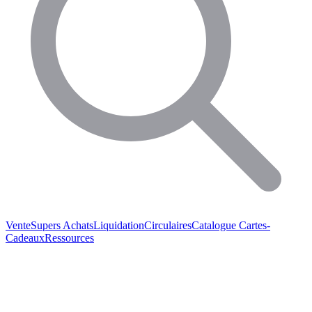
Vente
Supers Achats
Liquidation
Circulaires
Catalogue
Cartes-
Cadeaux
Ressources