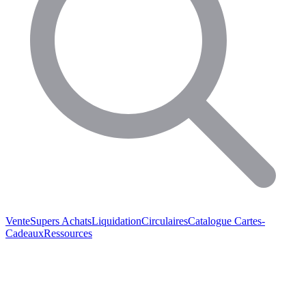
Vente
Supers Achats
Liquidation
Circulaires
Catalogue
Cartes-
Cadeaux
Ressources