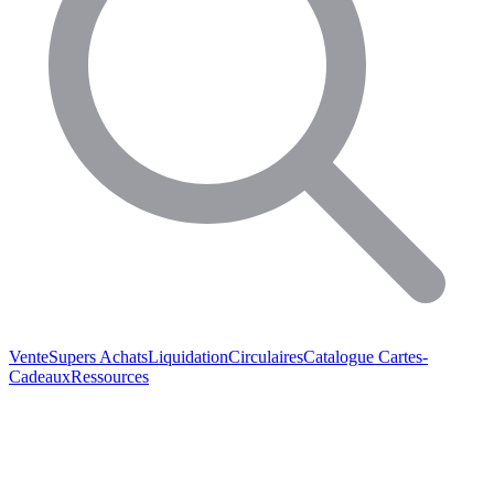
Vente
Supers Achats
Liquidation
Circulaires
Catalogue
Cartes-
Cadeaux
Ressources