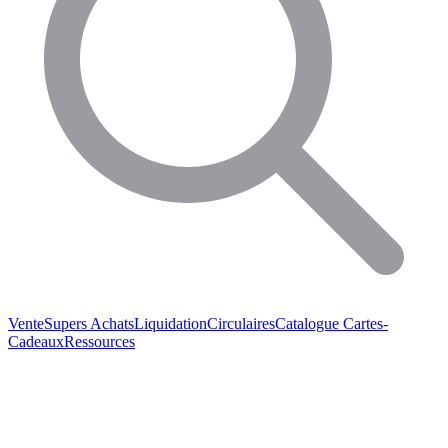
Vente
Supers Achats
Liquidation
Circulaires
Catalogue
Cartes-
Cadeaux
Ressources