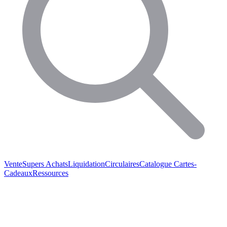
Vente
Supers Achats
Liquidation
Circulaires
Catalogue
Cartes-
Cadeaux
Ressources