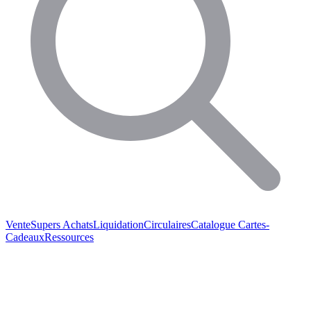
Vente
Supers Achats
Liquidation
Circulaires
Catalogue
Cartes-
Cadeaux
Ressources