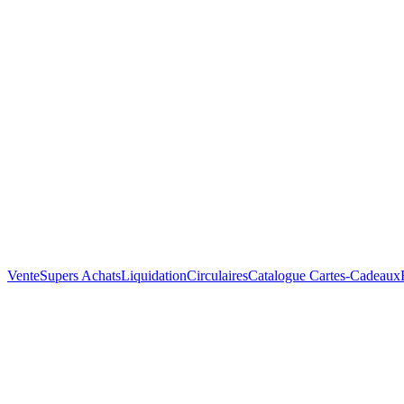
Vente
Supers Achats
Liquidation
Circulaires
Catalogue
Cartes-Cadeaux