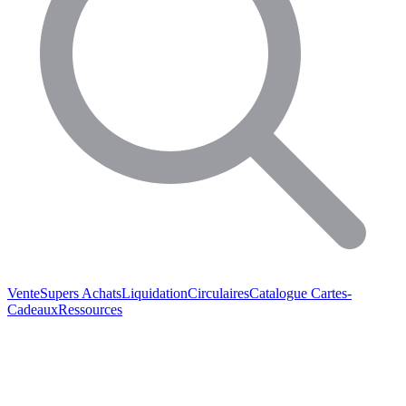
Vente
Supers Achats
Liquidation
Circulaires
Catalogue
Cartes-
Cadeaux
Ressources