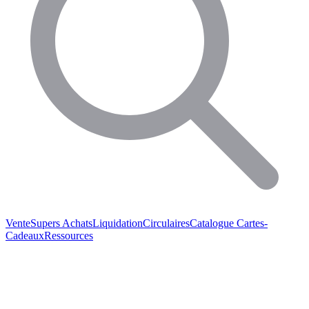
Vente
Supers Achats
Liquidation
Circulaires
Catalogue
Cartes-
Cadeaux
Ressources