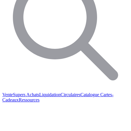
Vente
Supers Achats
Liquidation
Circulaires
Catalogue
Cartes-
Cadeaux
Ressources