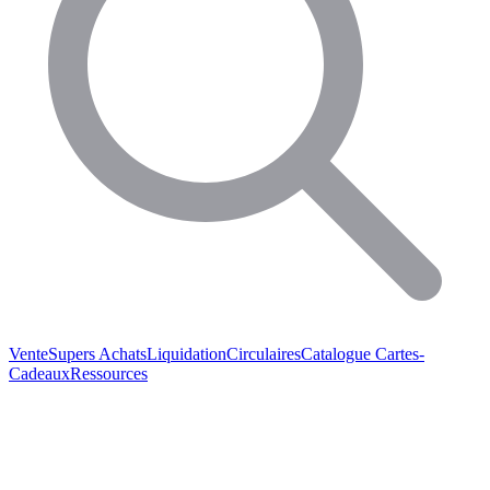
Vente
Supers Achats
Liquidation
Circulaires
Catalogue
Cartes-
Cadeaux
Ressources