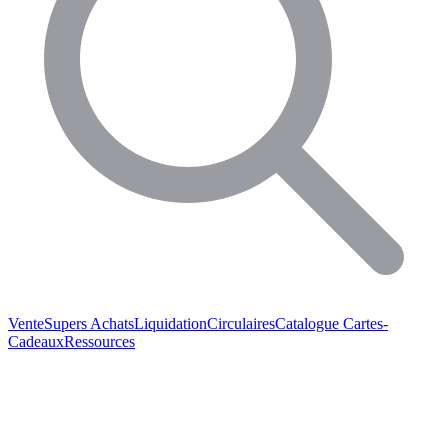
Vente
Supers Achats
Liquidation
Circulaires
Catalogue
Cartes-
Cadeaux
Ressources