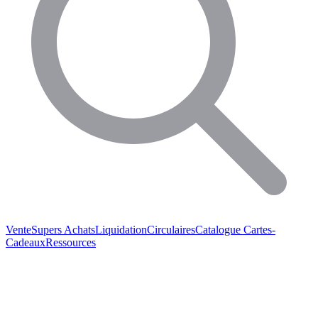
Vente
Supers Achats
Liquidation
Circulaires
Catalogue
Cartes-
Cadeaux
Ressources