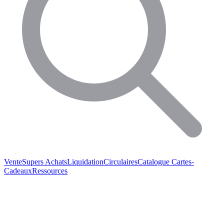
Vente
Supers Achats
Liquidation
Circulaires
Catalogue
Cartes-
Cadeaux
Ressources