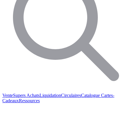
Vente
Supers Achats
Liquidation
Circulaires
Catalogue
Cartes-
Cadeaux
Ressources